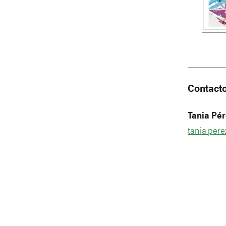
Contact
Tania Pér
tania.per