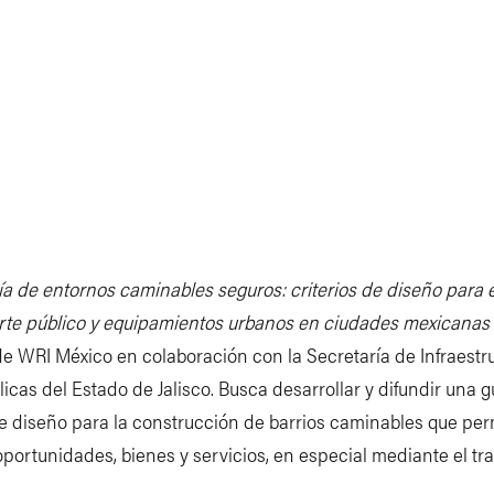
Sob
CTOS
PUBLICACIONES
INSIGHTS
S
a de entornos caminables seguros: criterios de diseño para 
N
orte público y equipamientos urbanos en ciudades mexicanas
e WRI México en colaboración con la Secretaría de Infraestr
icas del Estado de Jalisco. Busca desarrollar y difundir una 
de diseño para la construcción de barrios caminables que per
portunidades, bienes y servicios, en especial mediante el tr