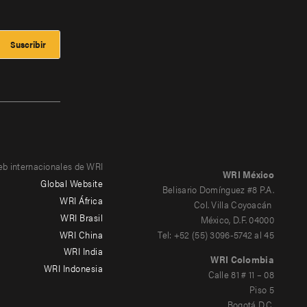
eb internacionales de WRI
WRI México
Global Website
Belisario Domínguez #8 P.A.
WRI África
Col. Villa Coyoacán
WRI Brasil
México, D.F. 04000
WRI China
Tel: +52 (55) 3096-5742 al 45
WRI India
WRI Colombia
WRI Indonesia
Calle 81 # 11 – 08
Piso 5
Bogotá D.C.