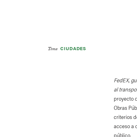
Skip
Accessibility
to
main
content
CIUDADES
Tema
Main
PROGRAMAS
PROYE
navigation
FedEX, guí
al transp
proyecto d
Obras Públ
criterios 
acceso a o
público.