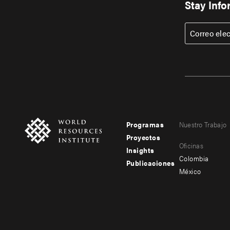
Stay Inf
Correo ele
Programas
Nuestro Trabajo
Footer
Footer
Proyectos
Oficinas
menu
menu
Insights
Colombia
Publicaciones
-
-
México
main
secondary