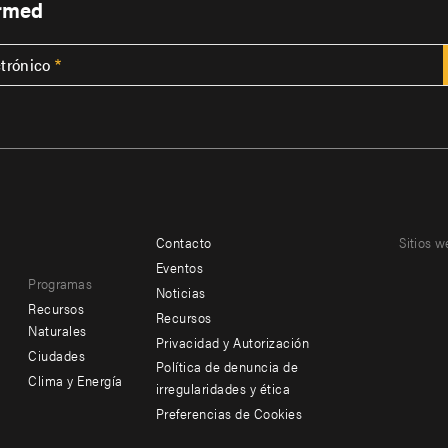
ormed
ctrónico
Contacto
Sitios w
Footer
Footer
Eventos
Programas
menu
menu
Noticias
Recursos
Recursos
-
-
Naturales
Privacidad y Autorización
Ciudades
Additional
Offices
Política de denuncia de
Clima y Energía
irregularidades y ética
Preferencias de Cookies