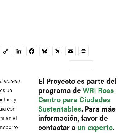
LinkedIn
Facebook
Bluesky
X
Email
Print
Copy
Link
re nosotros
SUSCRIBIR
Donate
econdary
El
Proyecto
es parte del
el acceso
avigation
programa de
WRI Ross
es un
Centro para Ciudades
uctura y
Sustentables
. Para más
guía con
información, favor de
mitan el
contactar a
un experto
.
ansporte