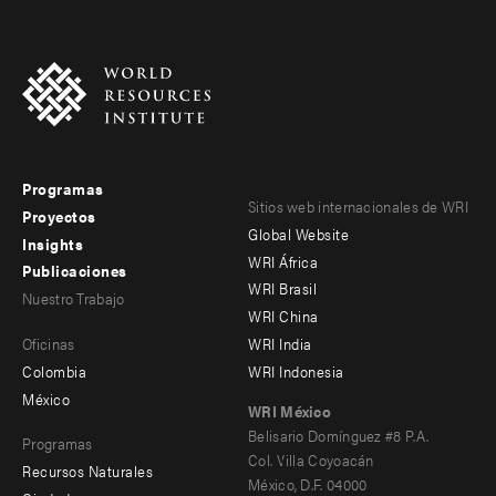
Programas
Footer
Footer
Sitios web internacionales de WRI
Proyectos
Global Website
menu
menu
Insights
WRI África
Publicaciones
-
-
WRI Brasil
Nuestro Trabajo
main
Offices
Footer
WRI China
Oficinas
WRI India
menu
Colombia
WRI Indonesia
-
México
WRI México
secondary
Belisario Domínguez #8 P.A.
Programas
Col. Villa Coyoacán
Recursos Naturales
México, D.F. 04000