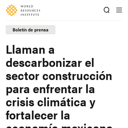
Skip
Accessibility
to
main
content
Boletín de prensa
Llaman a
descarbonizar el
sector construcción
para enfrentar la
crisis climática y
fortalecer la
economía mexicana