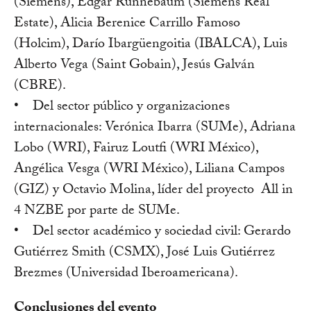
(Siemens), Edgar Runnebaum (Siemens Real
Estate), Alicia Berenice Carrillo Famoso
(Holcim), Darío Ibargüengoitia (IBALCA), Luis
Alberto Vega (Saint Gobain), Jesús Galván
(CBRE).
• Del sector público y organizaciones
internacionales: Verónica Ibarra (SUMe), Adriana
Lobo (WRI), Fairuz Loutfi (WRI México),
Angélica Vesga (WRI México), Liliana Campos
(GIZ) y Octavio Molina, líder del proyecto All in
4 NZBE por parte de SUMe.
• Del sector académico y sociedad civil: Gerardo
Gutiérrez Smith (CSMX), José Luis Gutiérrez
Brezmes (Universidad Iberoamericana).
Conclusiones del evento