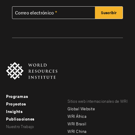
Correo electrónico
Programas
Footer
Footer
Sitios web internacionales de WRI
Proyectos
Global Website
menu
menu
Insights
WRI África
Publicaciones
-
-
WRI Brasil
Nuestro Trabajo
main
Offices
Footer
WRI China