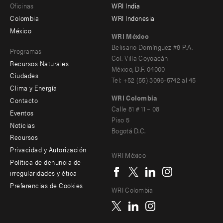
Oficinas
WRI India
menu
Colombia
WRI Indonesia
-
México
WRI México
secondary
Belisario Domínguez #8 P.A.
Programas
Col. Villa Coyoacán
Recursos Naturales
México, D.F. 04000
Ciudades
Tel: +52 (55) 3096-5742 al 45
Clima y Energía
WRI Colombia
Contacto
Footer
Calle 81 # 11 – 08
Eventos
Piso 5
menu
Noticias
Bogotá D.C.
Recursos
-
Privacidad y Autorización
WRI México
Additional
Social
Política de denuncia de
irregularidades y ética
menu
Preferencias de Cookies
WRI Colombia