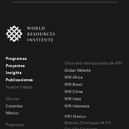
Programas
Footer
Footer
Sitios web internacionales de WRI
Proyectos
Global Website
menu
menu
Insights
WRI África
Publicaciones
-
-
WRI Brasil
Nuestro Trabajo
main
Offices
Footer
WRI China
Oficinas
WRI India
menu
Colombia
WRI Indonesia
-
México
WRI México
secondary
Belisario Domínguez #8 P.A.
Programas
Col. Villa Coyoacán