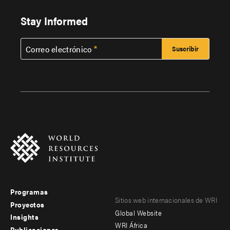
Stay Informed
Correo electrónico
Programas
Footer
Footer
Sitios web internacionales de WRI
Proyectos
Global Website
menu
menu
Insights
WRI África
Publicaciones