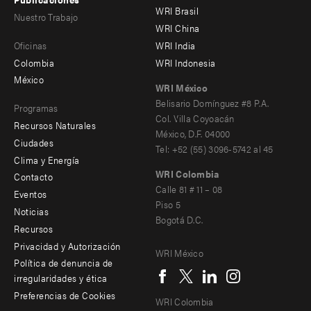
-
-
WRI Brasil
Nuestro Trabajo
main
Offices
Footer
WRI China
Oficinas
WRI India
menu
Colombia
WRI Indonesia
-
México
WRI México
secondary
Belisario Domínguez #8 P.A.
Programas
Col. Villa Coyoacán
Recursos Naturales
México, D.F. 04000
Ciudades
Tel: +52 (55) 3096-5742 al 45
Clima y Energía
WRI Colombia
Contacto
Footer
Calle 81 # 11 – 08
Eventos
Piso 5
menu
Noticias
Bogotá D.C.
Recursos
-
Privacidad y Autorización
WRI México
Additional
Social
Política de denuncia de
irregularidades y ética
menu
Preferencias de Cookies
WRI Colombia