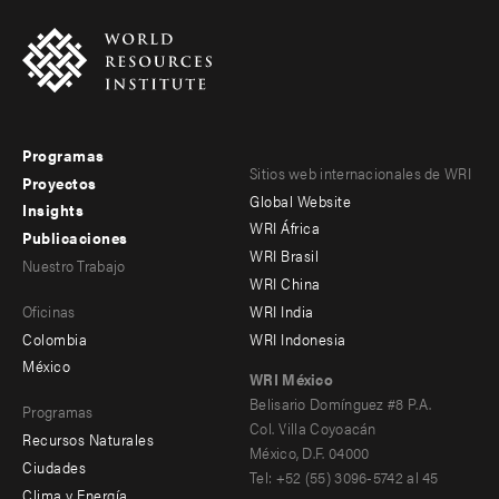
Programas
Footer
Footer
Sitios web internacionales de WRI
Proyectos
Global Website
menu
menu
Insights
WRI África
Publicaciones
-
-
WRI Brasil
Nuestro Trabajo
main
Offices
Footer
WRI China
Oficinas
WRI India
menu
Colombia
WRI Indonesia
-
México
WRI México
secondary
Belisario Domínguez #8 P.A.
Programas
Col. Villa Coyoacán
Recursos Naturales
México, D.F. 04000
Ciudades
Tel: +52 (55) 3096-5742 al 45
Clima y Energía