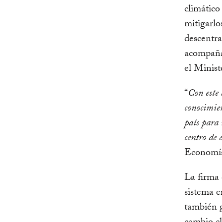
climático
mitigarlo
descentra
acompaña
el Minist
“
Con este 
conocimien
país para 
centro de e
Economía
La firma
sistema e
también g