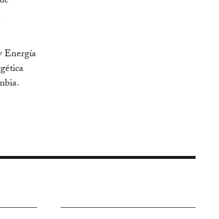
que
a
y Energía
rgética
mbia.