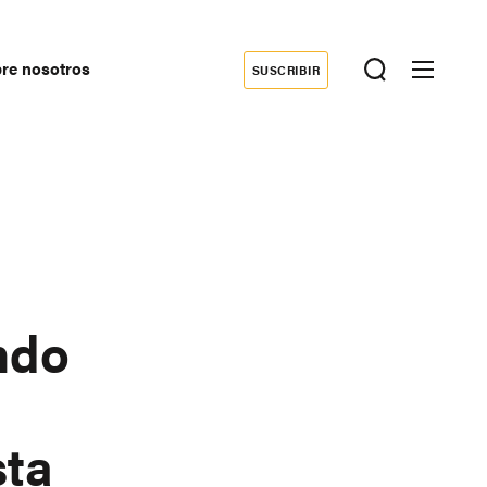
re nosotros
SUSCRIBIR
Donate
econdary
avigation
ndo
sta