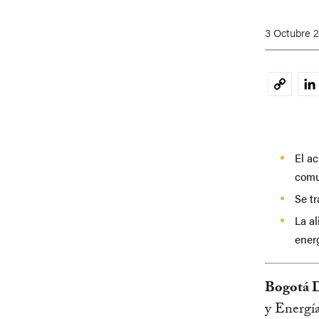
3 Octubre 
Li
Copy
Link
El a
comu
Se tr
La a
energ
Bogotá D
y Energí