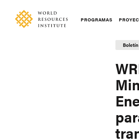
Skip
Accessibility
to
main
Main
PROGRAMAS
PROYE
content
navigation
Boletín
WRI
Min
Ene
par
tra