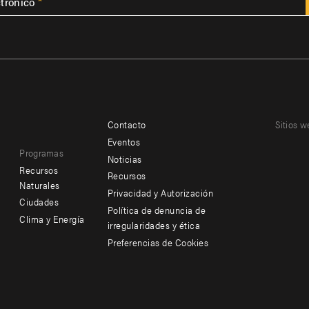
ctrónico
Contacto
Sitios w
Footer
Footer
Eventos
Programas
menu
menu
Noticias
Recursos
Recursos
-
-
Naturales
Privacidad y Autorización
Ciudades
Additional
Offices
Política de denuncia de
Clima y Energía
irregularidades y ética
Preferencias de Cookies
Social