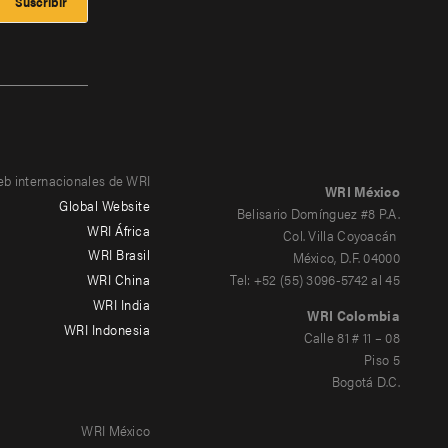
eb internacionales de WRI
WRI México
Global Website
Belisario Domínguez #8 P.A.
WRI África
Col. Villa Coyoacán
WRI Brasil
México, D.F. 04000
WRI China
Tel: +52 (55) 3096-5742 al 45
WRI India
WRI Colombia
WRI Indonesia
Calle 81 # 11 – 08
Piso 5
Bogotá D.C.
WRI México