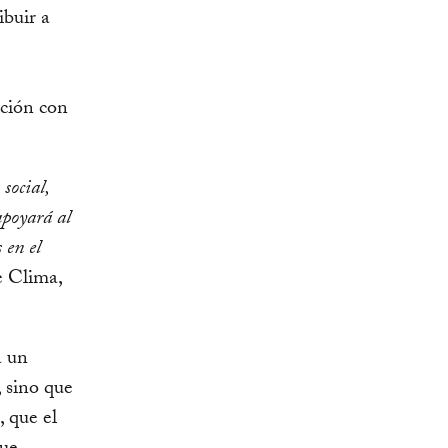
ibuir a
ción con
social,
apoyará al
 en el
e Clima,
a un
, sino que
 que el