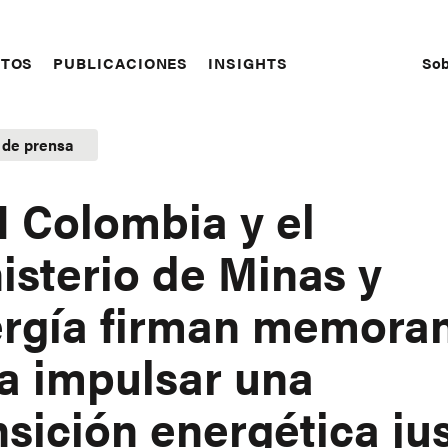
Sob
CTOS
PUBLICACIONES
INSIGHTS
S
N
 de prensa
 Colombia y el
isterio de Minas y
rgía firman memora
a impulsar una
nsición energética ju