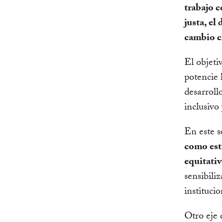
trabajo c
justa, el
cambio cl
El objeti
potencie l
desarroll
inclusivo 
En este s
como estr
equitativ
sensibili
instituci
Otro eje 