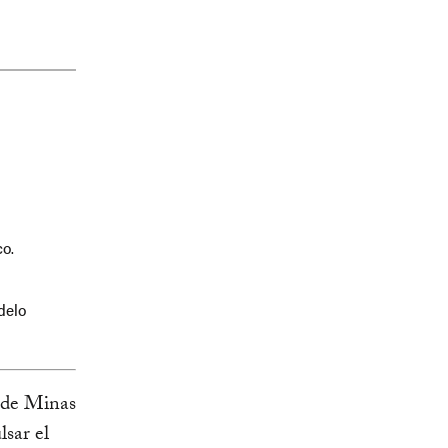
co.
delo
 de Minas
sar el