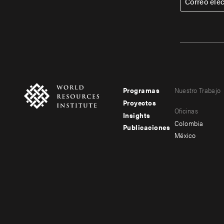
Correo ele
Programas
Nuestro Trabajo
Footer
Footer
Proyectos
Oficinas
menu
menu
Insights
Colombia
Publicaciones
-
-
México
main
secondary