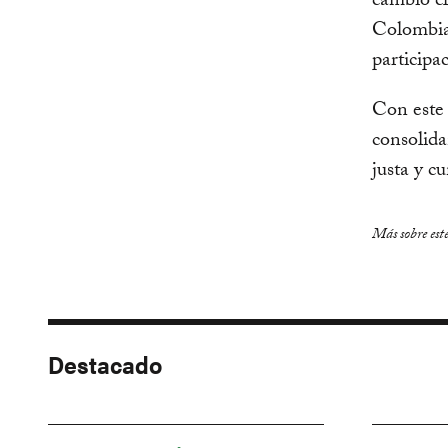
cambio cl
Colombia 
participac
Con este
consolida
justa y c
Más sobre est
Destacado