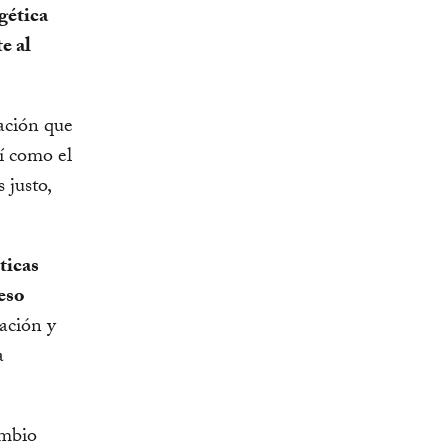
gética
e al
ación que
sí como el
 justo,
ticas
ceso
ación y
a
ambio