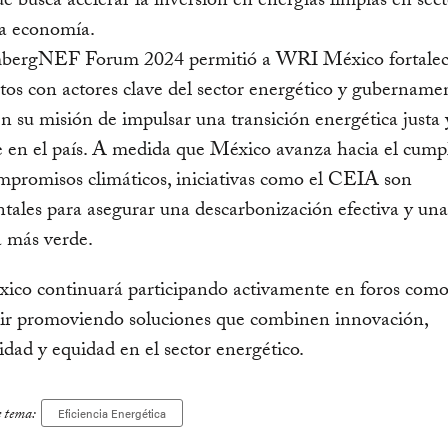
 busca acelerar la inversión en energías limpias en sect
la economía.
bergNEF Forum 2024 permitió a WRI México fortalece
tos con actores clave del sector energético y gubernamen
n su misión de impulsar una transición energética justa 
e en el país. A medida que México avanza hacia el cump
mpromisos climáticos, iniciativas como el CEIA son
ales para asegurar una descarbonización efectiva y una
 más verde.
co continuará participando activamente en foros como
uir promoviendo soluciones que combinen innovación,
lidad y equidad en el sector energético.
e tema:
Eficiencia Energética