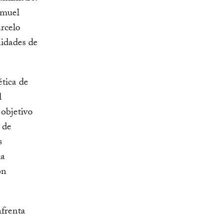
amuel
arcelo
nidades de
tica de
l
objetivo
 de
s
ia
ón
nfrenta