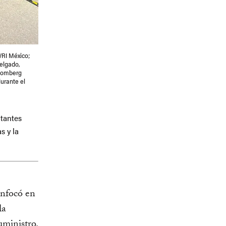
WRI México;
elgado,
loomberg
urante el
ntantes
s y la
nfocó en
la
uministro.