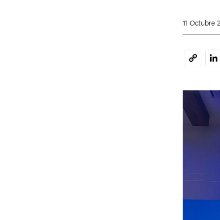
11 Octubre 
Li
Copy
Link