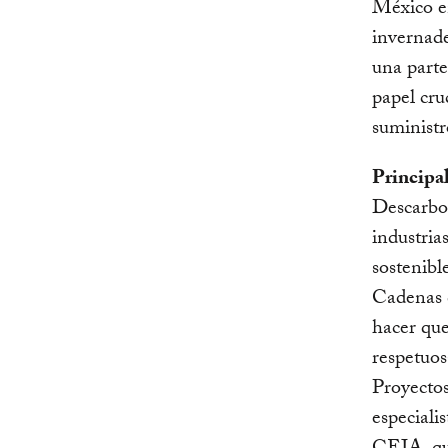
México en
invernade
una parte
papel cru
suministr
Principa
Descarbon
industria
sostenibl
Cadenas d
hacer que
respetuos
Proyecto
especiali