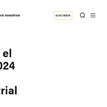
re nosotros
SUSCRIBIR
Donate
econdary
avigation
 el
024
rial