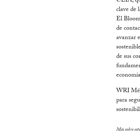
CEIA, que
clave de 
El Bloom
de contac
avanzar e
sostenibl
de sus co
fundament
economía
WRI Méxi
para seg
sostenibi
Más sobre est