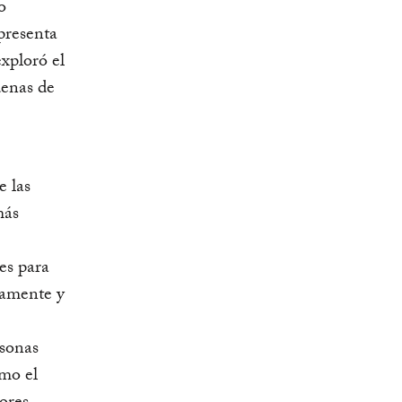
o
epresenta
exploró el
denas de
e las
más
es para
camente y
rsonas
omo el