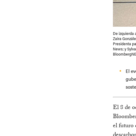
De izquierda 
Zaira Gonzále
Presidenta pa
News; y Sylva
BloombergNEF
El ev
guber
sost
El 8 de o
Bloomber
el futuro
descarbon