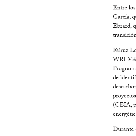
Entre los
García, q
Ebrard, q
transició
Fairuz Lo
WRI Méxi
Programa 
de identi
descarbo
proyectos
(CEIA, po
energétic
Durante e