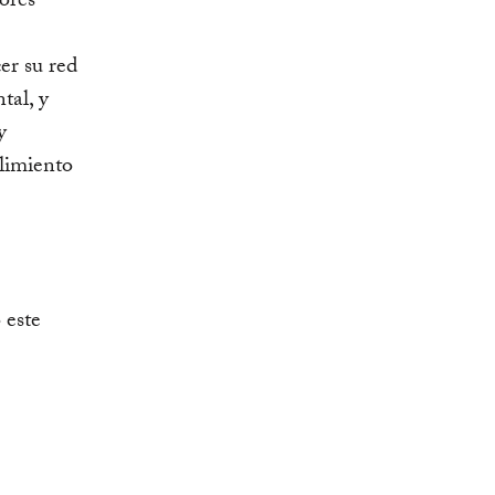
ores
r su red
tal, y
y
limiento
 este