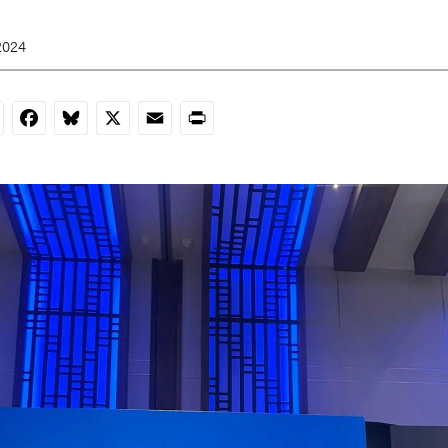
2024
nkedIn
Facebook
Bluesky
X
Email
Print