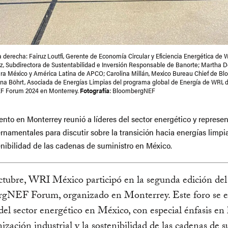
a derecha: Fairuz Loutfi, Gerente de Economía Circular y Eficiencia Energética de 
z, Subdirectora de Sustentabilidad e Inversión Responsable de Banorte; Martha D
ra México y América Latina de APCO; Carolina Millán, Mexico Bureau Chief de B
na Böhrt, Asociada de Energías Limpias del programa global de Energía de WRI, d
 Forum 2024 en Monterrey.
Fotografía
: BloombergNEF
ento en Monterrey reunió a líderes del sector energético y represe
namentales para discutir sobre la transición hacia energías limpia
enibilidad de las cadenas de suministro en México.
ctubre, WRI México participó en la segunda edición del
gNEF Forum, organizado en Monterrey. Este foro se e
 del sector energético en México, con especial énfasis en 
ización industrial y la sostenibilidad de las cadenas de s