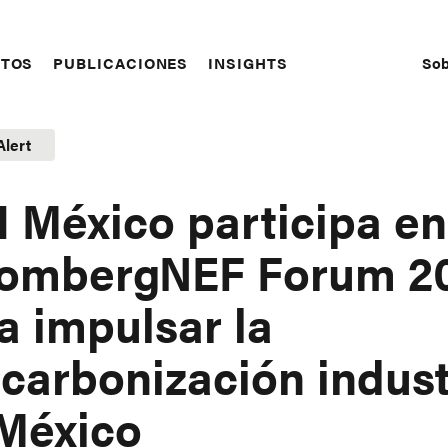
Sob
CTOS
PUBLICACIONES
INSIGHTS
S
N
Alert
 México participa en
oombergNEF Forum 2
a impulsar la
carbonización indust
México