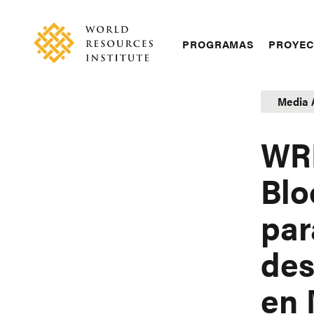
Skip
Accessibility
to
main
Main
PROGRAMAS
PROYE
content
navigation
Media 
WRI
Bl
par
des
en 