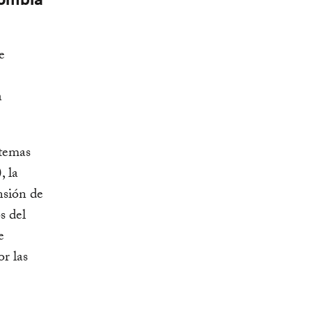
e
a
stemas
, la
nsión de
s del
e
r las