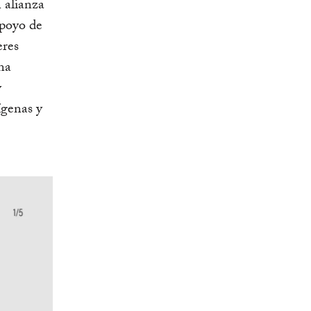
 alianza
apoyo de
eres
una
y
ígenas y