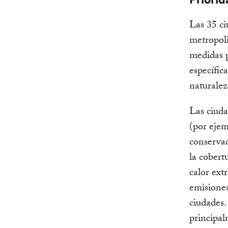
Las 35 ci
metropoli
medidas p
específic
naturalez
Las ciuda
(por ejem
conservac
la cobert
calor ext
emisiones
ciudades.
principal