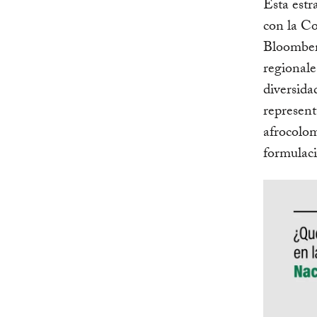
Esta estr
con la C
Bloomberg
regionale
diversida
represent
afrocolom
formulaci