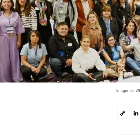
Imagen de W
Li
Copy
Link