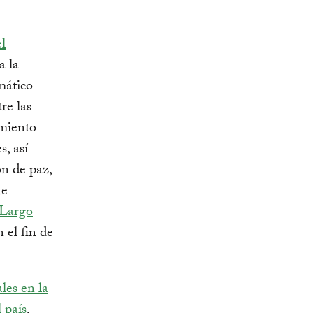
l
a la
mático
re las
amiento
s, así
ón de paz,
ne
 Largo
 el fin de
les en la
 país
,