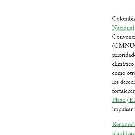
Colombia
Nacional
Convenci
(CMNUCC) 
prioridad
climático
como otro
los dere
fortalece
Plazo
(
E
impulsar 
Reconoci
planifica