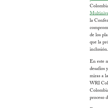
Colombia
Multiniv
la Confe
compromi
de los pl
que la p
inclusión
En este m
desafíos 
miras a 
WRI Colo
Colombia
proceso d