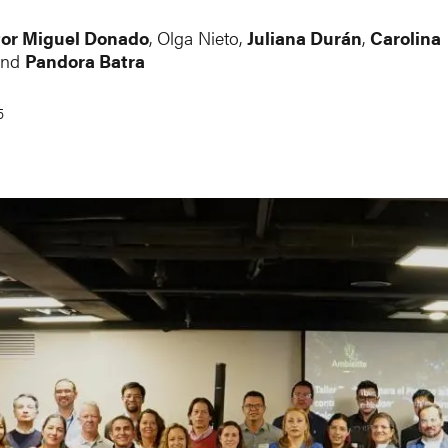
or Miguel Donado
,
Olga Nieto
,
Juliana Durán
,
Carolina
and
Pandora Batra
5