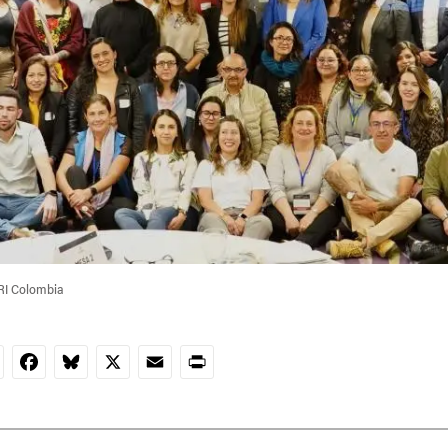
RI Colombia
nkedIn
Facebook
Bluesky
X
Email
Print