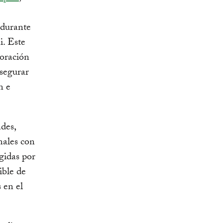
 durante
. Este
oración
asegurar
n e
ades,
nales con
gidas por
ible de
 en el