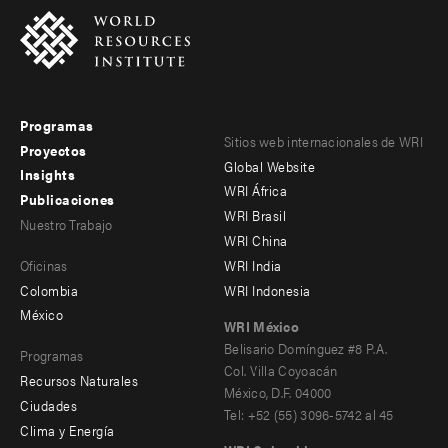
Programas
Footer
Footer
Sitios web internacionales de WRI
Proyectos
Global Website
menu
menu
Insights
WRI África
Publicaciones
-
-
WRI Brasil
Nuestro Trabajo
main
Offices
Footer
WRI China
Oficinas
WRI India
menu
Colombia
WRI Indonesia
-
México
WRI México
secondary
Belisario Domínguez #8 P.A.
Programas
Col. Villa Coyoacán
Recursos Naturales
México, D.F. 04000
Ciudades
Tel: +52 (55) 3096-5742 al 45
Clima y Energía